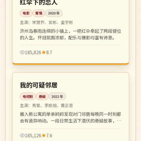
红伞下的恋人
电影
爱情
2020
年
主演：
宋慧乔、玄彬、金宇彬
济州岛春雨连绵的小镇上，一把红伞牵起了两段错位
的人生。怀旧氛围浓郁，配乐与摄影均富有诗意。
185,826
8.7
全 12 集
完结
韩国
我的可疑邻居
电视剧
悬疑
2022
年
主演：
秀爱、李栋旭、黄正音
搬入新公寓的单亲妈妈发现对门邻居每晚同一时刻都
会有诡异响动。一段日常生活下潜伏的悬疑故事，主
妇视角的高质量推理剧。
185,126
7.6