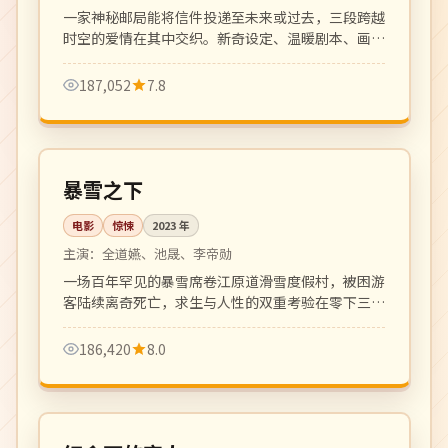
一家神秘邮局能将信件投递至未来或过去，三段跨越
时空的爱情在其中交织。新奇设定、温暖剧本、画面
唯美。
187,052
7.8
118 分钟
院线
韩国
暴雪之下
电影
惊悚
2023
年
主演：
全道嬿、池晟、李帝勋
一场百年罕见的暴雪席卷江原道滑雪度假村，被困游
客陆续离奇死亡，求生与人性的双重考验在零下三十
度展开。氛围密闭压抑。
186,420
8.0
113 分钟
高分
韩国