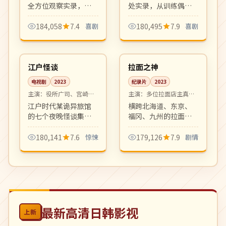
全方位观察实录，配
处实录，从训练偶像
合主持人犀利吐槽。
练习生到陪儿子上幼
治愈又搞笑，宠物综
儿园，温馨有趣。家
184,058
7.4
喜剧
180,495
7.9
喜剧
艺新世代代表。
庭观察类综艺新标
07:25
06:07
杆。
完结
4K
日本
日本
江户怪谈
拉面之神
电视剧
2023
纪录片
2023
主演：
役所广司、宫崎葵
主演：
多位拉面店主真实
等
出镜
江户时代某诡异旅馆
横跨北海道、东京、
的七个夜晚怪谈集，
福冈、九州的拉面巡
每集一个独立短篇。
礼纪录片，每集深入
古典美术布景与现代
一家米其林指南推荐
180,141
7.6
惊悚
179,126
7.9
剧情
心理惊悚结合，氛围
的小店，记录店主与
一流。
汤底之间几十年的执
念。
最新高清日韩影视
上新