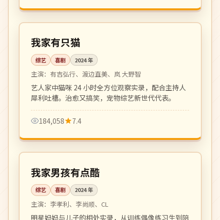
更新至 16 期
热播
日本
我家有只猫
综艺
喜剧
2024
年
主演：
有吉弘行、渡边直美、岚 大野智
艺人家中猫咪 24 小时全方位观察实录，配合主持人
犀利吐槽。治愈又搞笑，宠物综艺新世代代表。
184,058
7.4
更新至 6 期
热播
韩国
我家男孩有点酷
综艺
喜剧
2024
年
主演：
李孝利、李尚顺、CL
明星妈妈与儿子的相处实录，从训练偶像练习生到陪