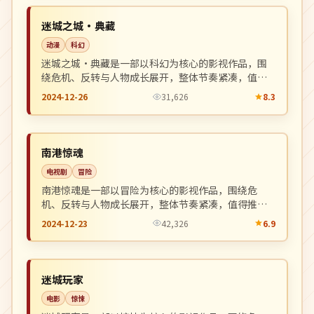
NEW
中国
迷城之城·典藏
动漫
科幻
迷城之城·典藏是一部以科幻为核心的影视作品，围
绕危机、反转与人物成长展开，整体节奏紧凑，值得
推荐观看。
2024-12-26
31,626
8.3
热播
NEW
日本
南港惊魂
电视剧
冒险
南港惊魂是一部以冒险为核心的影视作品，围绕危
机、反转与人物成长展开，整体节奏紧凑，值得推荐
观看。
2024-12-23
42,326
6.9
杜比
NEW
中国
迷城玩家
电影
惊悚