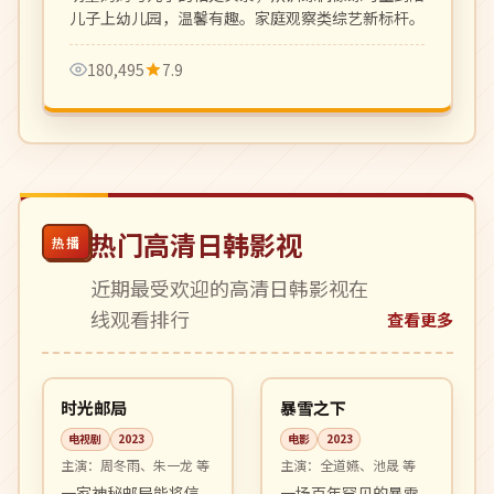
儿子上幼儿园，温馨有趣。家庭观察类综艺新标杆。
180,495
7.9
热门高清日韩影视
热播
近期最受欢迎的高清日韩影视在
线观看排行
查看更多
24:47
99:15
完结
院线
中国
韩国
时光邮局
暴雪之下
电视剧
2023
电影
2023
主演：
周冬雨、朱一龙 等
主演：
全道嬿、池晟 等
一家神秘邮局能将信
一场百年罕见的暴雪