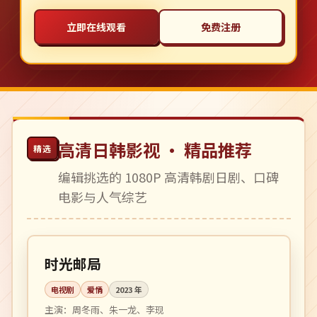
立即在线观看
免费注册
高清日韩影视 · 精品推荐
精选
编辑挑选的 1080P 高清韩剧日剧、口碑
电影与人气综艺
全 24 集
完结
中国
时光邮局
电视剧
爱情
2023
年
主演：
周冬雨、朱一龙、李现