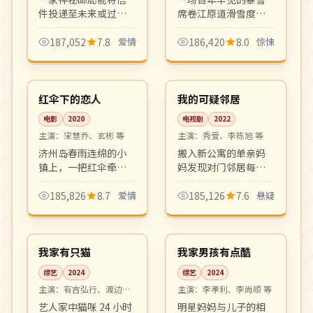
件投递至未来或过
席卷江原道滑雪度假
去，三段跨越时空的
村，被困游客陆续离
爱情在其中交织。新
奇死亡，求生与人性
187,052
7.8
爱情
186,420
8.0
惊悚
奇设定、温暖剧本、
的双重考验在零下三
99:47
12:32
画面唯美。
十度展开。氛围密闭
高分
完结
压抑。
韩国
韩国
红伞下的恋人
我的可疑邻居
电影
2020
电视剧
2022
主演：
宋慧乔、玄彬 等
主演：
秀爱、李栋旭 等
济州岛春雨连绵的小
搬入新公寓的单亲妈
镇上，一把红伞牵起
妈发现对门邻居每晚
了两段错位的人生。
同一时刻都会有诡异
怀旧氛围浓郁，配乐
响动。一段日常生活
185,826
8.7
爱情
185,126
7.6
悬疑
与摄影均富有诗意。
下潜伏的悬疑故事，
16:50
06:29
主妇视角的高质量推
热播
热播
理剧。
日本
韩国
我家有只猫
我家男孩有点酷
综艺
2024
综艺
2024
主演：
有吉弘行、渡边直
主演：
李孝利、李尚顺 等
美 等
艺人家中猫咪 24 小时
明星妈妈与儿子的相