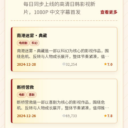
每日同步上线的高清日韩影视新
片，1080P 中文字幕首发
查看更多
4K
NEW
日本
南港迷雾·典藏
电视剧
科幻
南港迷雾·典藏是一部以科幻为核心的影视作品，围
绕危机、反转与人物成长展开，整体节奏紧凑，值得
推荐观看。
2024-12-28
32,254
7.0
热播
NEW
美国
断桥营救
电影
喜剧
断桥营救是一部以喜剧为核心的影视作品，围绕危
机、反转与人物成长展开，整体节奏紧凑，值得推荐
观看。
2024-12-26
69,733
7.8
连载中