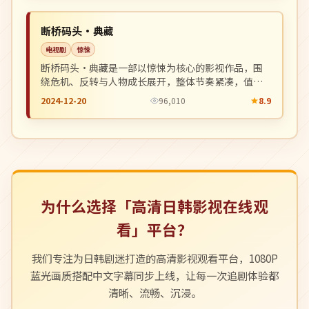
NEW
英国
断桥码头·典藏
电视剧
惊悚
断桥码头·典藏是一部以惊悚为核心的影视作品，围
绕危机、反转与人物成长展开，整体节奏紧凑，值得
推荐观看。
2024-12-20
96,010
8.9
为什么选择「高清日韩影视在线观
看」平台？
我们专注为日韩剧迷打造的高清影视观看平台，1080P
蓝光画质搭配中文字幕同步上线，让每一次追剧体验都
清晰、流畅、沉浸。