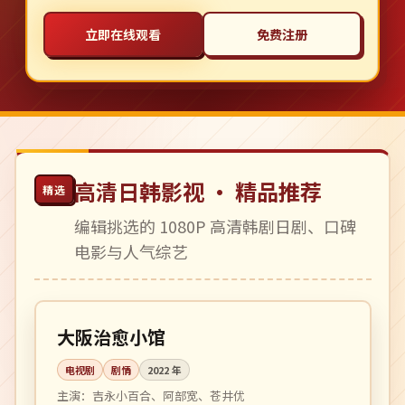
立即在线观看
免费注册
高清日韩影视 · 精品推荐
精选
编辑挑选的 1080P 高清韩剧日剧、口碑
电影与人气综艺
全 11 集
完结
日本
大阪治愈小馆
电视剧
剧情
2022
年
主演：
吉永小百合、阿部宽、苍井优