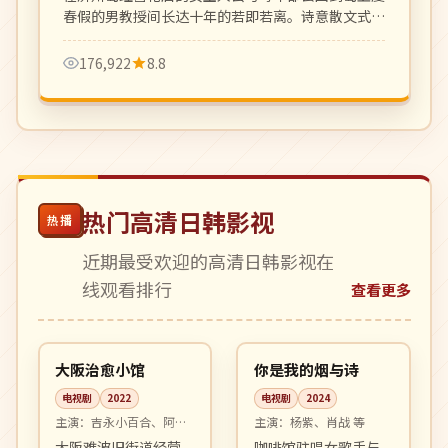
春假的男教授间长达十年的若即若离。诗意散文式叙
事，疗愈中年观众。
176,922
8.8
热门高清日韩影视
热播
近期最受欢迎的高清日韩影视在
线观看排行
查看更多
11:35
32:56
完结
完结
日本
中国
大阪治愈小馆
你是我的烟与诗
电视剧
2022
电视剧
2024
主演：
吉永小百合、阿部
主演：
杨紫、肖战 等
宽 等
大阪难波旧街道经营
咖啡馆驻唱女歌手与