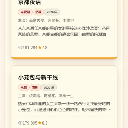
京都夜话
电视剧
悬疑
2024
年
主演：
西岛秀俊、宫崎葵、小栗旬
从东京调任京都府警的女刑警接连办理涉及百年茶屋
家族的悬案。京都古都的静谧氛围与凶案的暗潮汹涌
相互映衬。
181,284
7.8
108 分钟
热播
日本
小笼包与新干线
电影
喜剧
2022
年
主演：
绫濑遥、阿部宽、高桥一生
热爱中华料理的女主乘新干线一路西行寻找最好吃的
小笼包，沿途遇到形形色色的旅伴。轻松愉快的美食
公路喜剧。
179,895
8.3