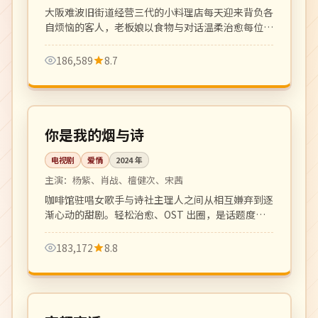
大阪难波旧街道经营三代的小料理店每天迎来背负各
自烦恼的客人，老板娘以食物与对话温柔治愈每位过
客。
186,589
8.7
全 32 集
完结
中国
你是我的烟与诗
电视剧
爱情
2024
年
主演：
杨紫、肖战、檀健次、宋茜
咖啡馆驻唱女歌手与诗社主理人之间从相互嫌弃到逐
渐心动的甜剧。轻松治愈、OST 出圈，是话题度极
高的青春爱情剧。
183,172
8.8
更新至 5 集
热播
日本