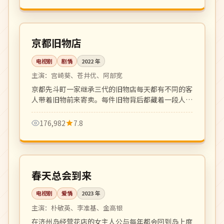
全 12 集
高分
日本
京都旧物店
电视剧
剧情
2022
年
主演：
宫崎葵、苍井优、阿部宽
京都先斗町一家继承三代的旧物店每天都有不同的客
人带着旧物前来寄卖。每件旧物背后都藏着一段人生
故事，温柔克制。
176,982
7.8
全 16 集
高分
韩国
春天总会到来
电视剧
爱情
2023
年
主演：
朴敏英、李准基、金高银
在济州岛经营花店的女主人公与每年都会回到岛上度