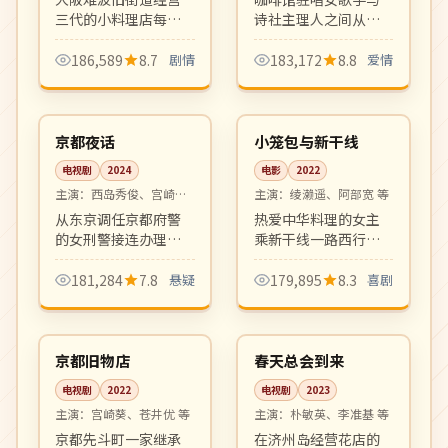
三代的小料理店每天
诗社主理人之间从相
迎来背负各自烦恼的
互嫌弃到逐渐心动的
客人，老板娘以食物
甜剧。轻松治愈、
186,589
8.7
剧情
183,172
8.8
爱情
与对话温柔治愈每位
OST 出圈，是话题度
05:26
99:08
过客。
极高的青春爱情剧。
热播
热播
日本
日本
京都夜话
小笼包与新干线
电视剧
2024
电影
2022
主演：
西岛秀俊、宫崎葵
主演：
绫濑遥、阿部宽 等
等
从东京调任京都府警
热爱中华料理的女主
的女刑警接连办理涉
乘新干线一路西行寻
及百年茶屋家族的悬
找最好吃的小笼包，
案。京都古都的静谧
沿途遇到形形色色的
181,284
7.8
悬疑
179,895
8.3
喜剧
氛围与凶案的暗潮汹
旅伴。轻松愉快的美
12:45
16:49
涌相互映衬。
食公路喜剧。
高分
高分
日本
韩国
京都旧物店
春天总会到来
电视剧
2022
电视剧
2023
主演：
宫崎葵、苍井优 等
主演：
朴敏英、李准基 等
京都先斗町一家继承
在济州岛经营花店的