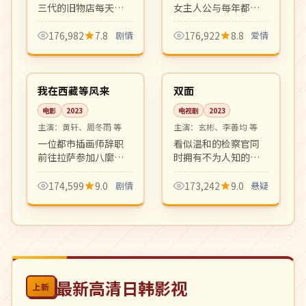
三代的旧物店每天都
女主人公与每年都会
有不同的客人带着旧
回到岛上度春假的男
物前来寄卖。每件旧
教授间长达十年的若
176,982
7.8
剧情
176,922
8.8
爱情
物背后都藏着一段人
即若离。诗意散文式
99:48
08:57
生故事，温柔克制。
叙事，疗愈中年观
高分
完结
众。
中国
韩国
我在西藏等风来
双面
电影
2023
电视剧
2023
主演：
黄轩、周冬雨 等
主演：
玄彬、李善均 等
一位都市插画师辞职
看似温和的检察官同
前往拉萨参加八廓街
时拥有不为人知的另
手作市集，遇到的人
一重身份，他游走在
与事让她重新认识自
法律与黑暗之间。
174,599
9.0
剧情
173,242
9.0
悬疑
己。藏地风光与心灵
HBO 风格的硬核悬疑
旅程的诗意片。
剧，节奏冷峻凌厉。
最新高清日韩影视
上新