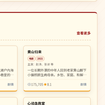
查看更多
99:49
99:30
高分
中国
黄山归来
电影
2021
主演：
赵涛、张译 等
往濑户内海
一位长期外漂的中年人回到老家黄山脚下
小巷里的家
小镇照顾生病母亲。乡愁、家庭、和解，
影的延续。
贾樟柯式的现实主义平静叙事。
剧情
175,705
8.1
剧情
18:02
06:30
热播
韩国
心动急救室