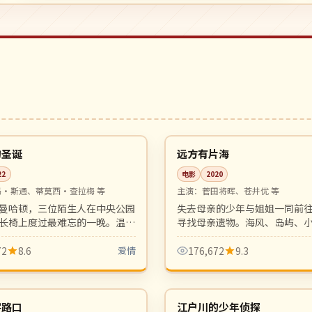
行
99:29
高分
日本
的圣诞
远方有片海
22
电影
2020
玛·斯通、蒂莫西·查拉梅 等
主演：
菅田将晖、苍井优 等
曼哈顿，三位陌生人在中央公园
失去母亲的少年与姐姐一同前
长椅上度过最难忘的一晚。温情
寻找母亲遗物。海风、岛屿、
愈系都市电影。
族温情，是是枝裕和式家族电
72
8.6
爱情
176,672
9.3
99:34
连载中
日本
字路口
江户川的少年侦探