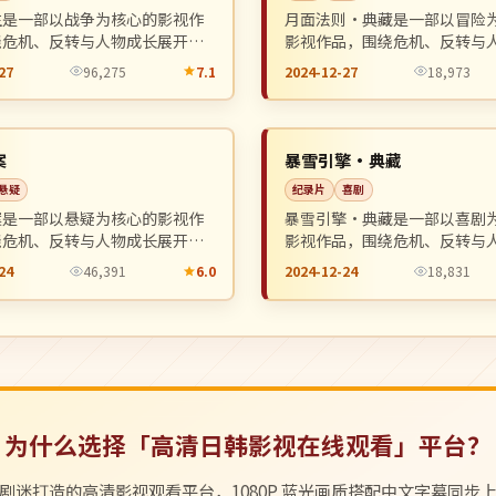
生是一部以战争为核心的影视作
月面法则·典藏是一部以冒险
绕危机、反转与人物成长展开，
影视作品，围绕危机、反转与
奏紧凑，值得推荐观看。
展开，整体节奏紧凑，值得推
27
96,275
7.1
2024-12-27
18,973
独播
NEW
美国
案
暴雪引擎·典藏
悬疑
纪录片
喜剧
案是一部以悬疑为核心的影视作
暴雪引擎·典藏是一部以喜剧
绕危机、反转与人物成长展开，
影视作品，围绕危机、反转与
奏紧凑，值得推荐观看。
展开，整体节奏紧凑，值得推
24
46,391
6.0
2024-12-24
18,831
为什么选择「高清日韩影视在线观看」平台？
剧迷打造的高清影视观看平台，1080P 蓝光画质搭配中文字幕同步