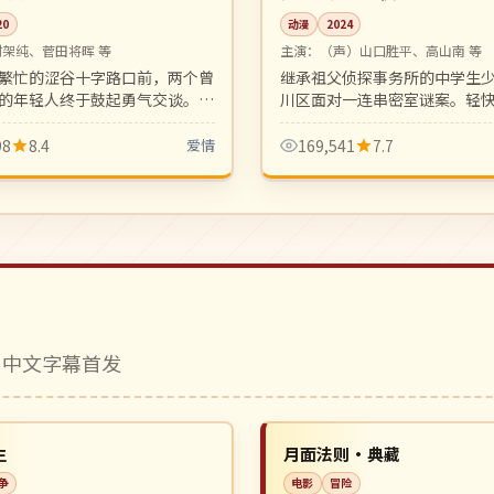
20
动漫
2024
村架纯、菅田将晖 等
主演：
（声）山口胜平、高山南 等
繁忙的涩谷十字路口前，两个曾
继承祖父侦探事务所的中学生
的年轻人终于鼓起勇气交谈。现
川区面对一连串密室谜案。轻
节奏中的慢爱情，画面动人。
园生活结合，新世代少年推理
98
8.4
爱情
169,541
7.7
 中文字幕首发
杜比
NEW
美国
生
月面法则·典藏
争
电影
冒险