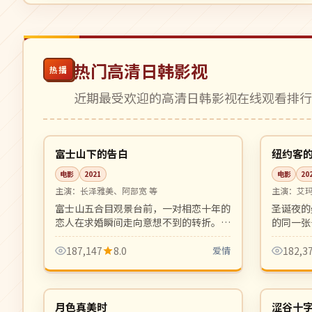
热门高清日韩影视
热播
近期最受欢迎的高清日韩影视在线观看排
99:33
高分
高分
日本
美国
富士山下的告白
纽约客
电影
2021
电影
20
主演：
长泽雅美、阿部宽 等
主演：
艾
富士山五合目观景台前，一对相恋十年的
圣诞夜的
恋人在求婚瞬间走向意想不到的转折。山
的同一张
岳风光与情感纠葛交织的成人爱情片。
圣诞档治
187,147
8.0
爱情
182,3
96:41
高分
高分
日本
日本
月色真美时
涩谷十