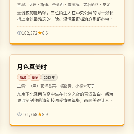
主演：
艾玛·斯通、蒂莫西·查拉梅、弗洛伦丝·皮尤
圣诞夜的曼哈顿，三位陌生人在中央公园的同一张长
椅上度过最难忘的一晚。温情圣诞档治愈系都市电
影。
182,372
8.6
96 分钟
高分
日本
月色真美时
动漫
爱情
2023
年
主演：
（声）花泽香菜、梶裕贵、小松未可子
东京下北泽两位高中生在七夕之夜的青涩告白。新海
诚监制制作的清新校园爱情短篇集，画面美得让人屏
息。
171,768
8.9