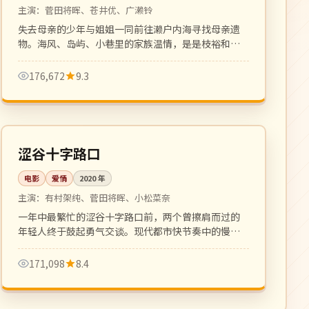
主演：
菅田将晖、苍井优、广濑铃
失去母亲的少年与姐姐一同前往濑户内海寻找母亲遗
物。海风、岛屿、小巷里的家族温情，是是枝裕和式
家族电影的延续。
176,672
9.3
102 分钟
高分
日本
涩谷十字路口
电影
爱情
2020
年
主演：
有村架纯、菅田将晖、小松菜奈
一年中最繁忙的涩谷十字路口前，两个曾擦肩而过的
年轻人终于鼓起勇气交谈。现代都市快节奏中的慢爱
情，画面动人。
171,098
8.4