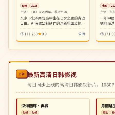
动漫
2023
电影
20
主演：
（声）花泽香菜、梶裕贵 等
主演：
有
东京下北泽两位高中生在七夕之夜的青涩
一年中最
告白。新海诚监制制作的清新校园爱情短
擦肩而过
篇集，画面美得让人屏息。
代都市快
171,768
8.9
爱情
171,0
最新高清日韩影视
上新
每日同步上线的高清日韩影视新片，1080P
连载中
高分
NEW
韩国
韩国
深海回廊·典藏
月面逃
动漫
动漫
综艺
战