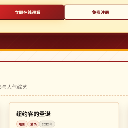
立即在线观看
免费注册
电影与人气综艺
112 分钟
高分
美国
纽约客的圣诞
电影
爱情
2022
年