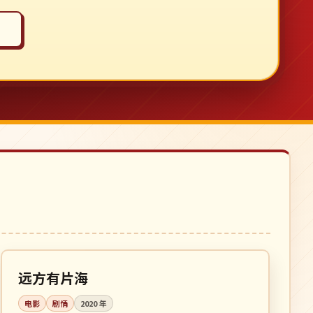
120 分钟
高分
日本
远方有片海
电影
剧情
2020
年