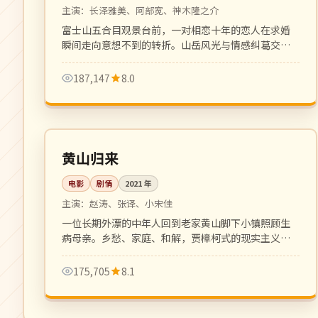
主演：
长泽雅美、阿部宽、神木隆之介
富士山五合目观景台前，一对相恋十年的恋人在求婚
瞬间走向意想不到的转折。山岳风光与情感纠葛交织
的成人爱情片。
187,147
8.0
125 分钟
高分
中国
黄山归来
电影
剧情
2021
年
主演：
赵涛、张译、小宋佳
一位长期外漂的中年人回到老家黄山脚下小镇照顾生
病母亲。乡愁、家庭、和解，贾樟柯式的现实主义平
静叙事。
175,705
8.1