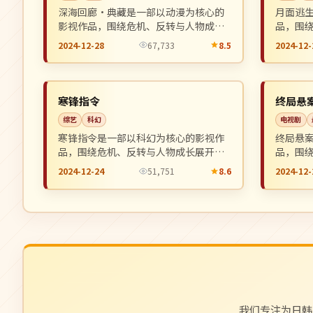
深海回廊·典藏是一部以动漫为核心的
月面逃
影视作品，围绕危机、反转与人物成长
品，围
展开，整体节奏紧凑，值得推荐观看。
整体节
2024-12-28
67,733
8.5
2024-12-
4K
独播
NEW
日本
日本
寒锋指令
终局悬
综艺
科幻
电视剧
寒锋指令是一部以科幻为核心的影视作
终局悬
品，围绕危机、反转与人物成长展开，
品，围
整体节奏紧凑，值得推荐观看。
整体节
2024-12-24
51,751
8.6
2024-12-
我们专注为日韩