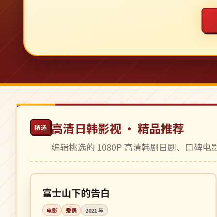
高清日韩影视 · 精品推荐
精选
编辑挑选的 1080P 高清韩剧日剧、口碑
114 分钟
高分
日本
富士山下的告白
电影
爱情
2021
年