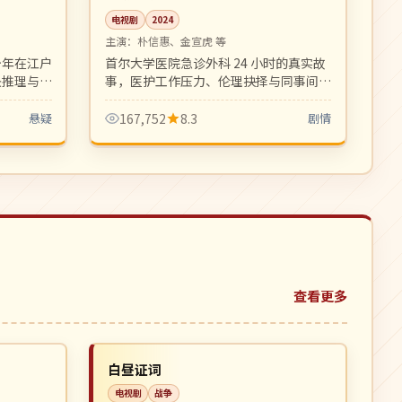
电视剧
2024
主演：
朴信惠、金宣虎 等
少年在江户
首尔大学医院急诊外科 24 小时的真实故
快推理与校
事，医护工作压力、伦理抉择与同事间的
动画。
情感纠葛并行。专业医疗剧的高水准之
作。
悬疑
167,752
8.3
剧情
查看更多
4K
NEW
NEW
日本
白昼证词
电视剧
战争